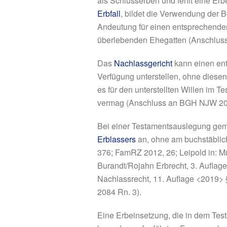
als Schlusserben und fehlt eine Er
Erbfall
, bildet die Verwendung der B
Andeutung für einen entsprechenden
überlebenden Ehegatten (Anschlus
Das
Nachlassgericht
kann einen en
Verfügung unterstellen, ohne diese
es für den unterstellten Willen im
vermag (Anschluss an BGH NJW 201
Bei einer Testamentsauslegung gem
Erblassers
an, ohne am buchstäblic
376; FamRZ 2012, 26; Leipold in: M
Burandt/Rojahn Erbrecht, 3. Auflage
Nachlassrecht, 11. Auflage <2019> §
2084 Rn. 3).
Eine Erbeinsetzung, die in dem Test