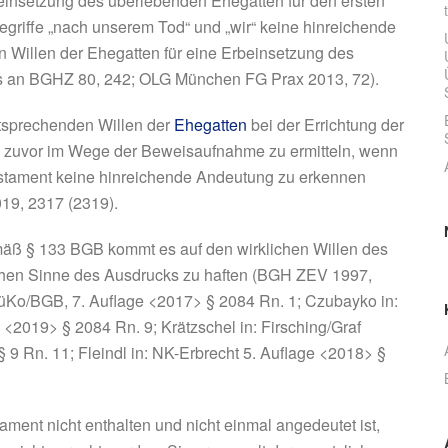
beinsetzung des überlebenden Ehegatten für den ersten
egriffe „nach unserem Tod“ und „wir“ keine hinreichende
 Willen der Ehegatten für eine Erbeinsetzung des
s an BGHZ 80, 242; OLG München FG Prax 2013, 72).
tsprechenden Willen der
Ehegatten
bei der Errichtung der
n zuvor im Wege der Beweisaufnahme zu ermitteln, wenn
 Testament keine hinreichende Andeutung zu erkennen
9, 2317 (2319).
äß § 133 BGB kommt es auf den wirklichen Willen des
hen Sinne des Ausdrucks zu haften (BGH ZEV 1997,
üKo/BGB, 7. Auflage <2017> § 2084 Rn. 1; Czubayko in:
 <2019> § 2084 Rn. 9; Krätzschel in: Firsching/Graf
 9 Rn. 11; Fleindl in: NK-Erbrecht 5. Auflage <2018> §
ament nicht enthalten und nicht einmal angedeutet ist,