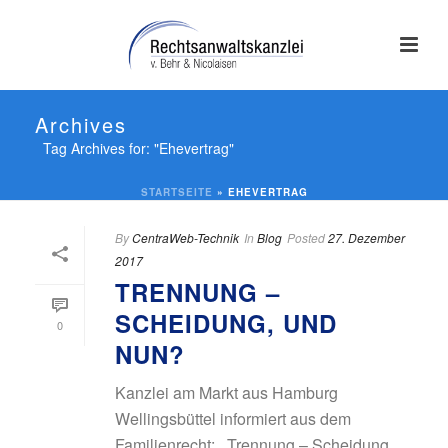
Archives
Tag Archives for: "Ehevertrag"
STARTSEITE
»
EHEVERTRAG
By
CentraWeb-Technik
In
Blog
Posted
27. Dezember
2017
TRENNUNG –
SCHEIDUNG, UND
0
NUN?
Kanzlei am Markt aus Hamburg
Wellingsbüttel informiert aus dem
Familienrecht: „Trennung – Scheidung,