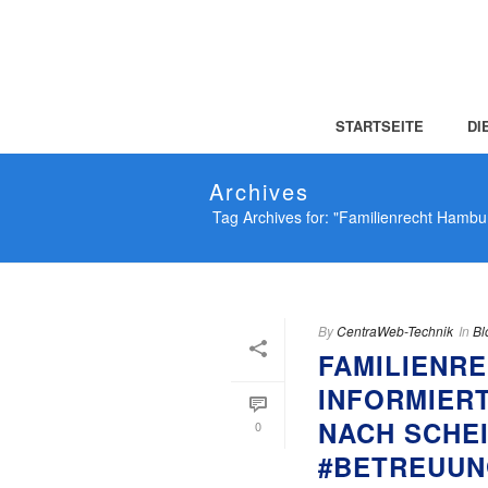
STARTSEITE
DI
Archives
Tag Archives for: "Familienrecht Hambu
By
CentraWeb-Technik
In
Bl
FAMILIENR
INFORMIER
NACH SCHE
0
#BETREUUN