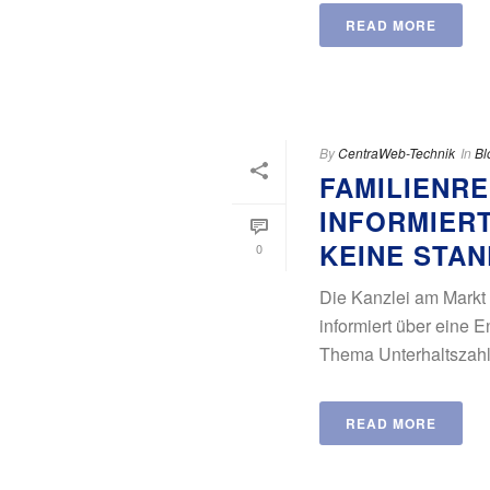
READ MORE
By
CentraWeb-Technik
In
Bl
FAMILIENR
INFORMIER
KEINE STA
0
Die Kanzlei am Markt
informiert über eine
Thema Unterhaltszahlun
READ MORE