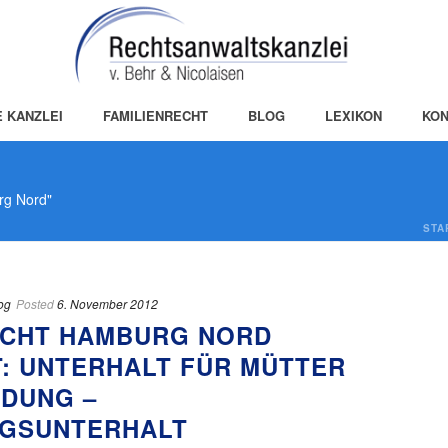
E KANZLEI
FAMILIENRECHT
BLOG
LEXIKON
KON
rg Nord"
STA
og
Posted
6. November 2012
ECHT HAMBURG NORD
T: UNTERHALT FÜR MÜTTER
IDUNG –
GSUNTERHALT