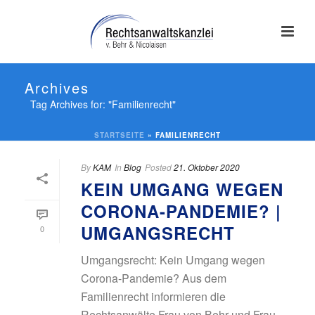
Archives
Tag Archives for: "Familienrecht"
STARTSEITE
»
FAMILIENRECHT
By
KAM
In
Blog
Posted
21. Oktober 2020
KEIN UMGANG WEGEN
CORONA-PANDEMIE? |
UMGANGSRECHT
0
Umgangsrecht: Kein Umgang wegen
Corona-Pandemie? Aus dem
Familienrecht informieren die
Rechtsanwälte Frau von Behr und Frau