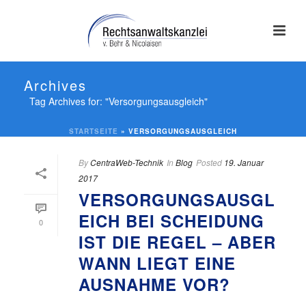
Archives
Tag Archives for: "Versorgungsausgleich"
STARTSEITE
»
VERSORGUNGSAUSGLEICH
By
CentraWeb-Technik
In
Blog
Posted
19. Januar
2017
VERSORGUNGSAUSGL
EICH BEI SCHEIDUNG
0
IST DIE REGEL – ABER
WANN LIEGT EINE
AUSNAHME VOR?