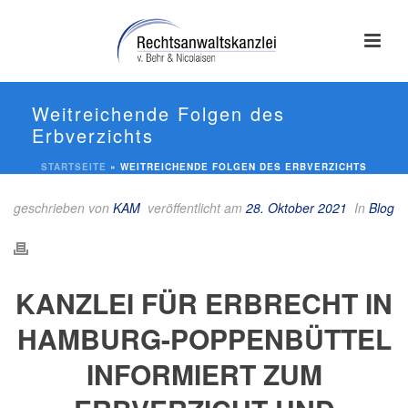
Weitreichende Folgen des
Erbverzichts
STARTSEITE
»
WEITREICHENDE FOLGEN DES ERBVERZICHTS
geschrieben von
KAM
veröffentlicht am
28. Oktober 2021
In
Blog
KANZLEI FÜR ERBRECHT IN
HAMBURG-POPPENBÜTTEL
INFORMIERT ZUM