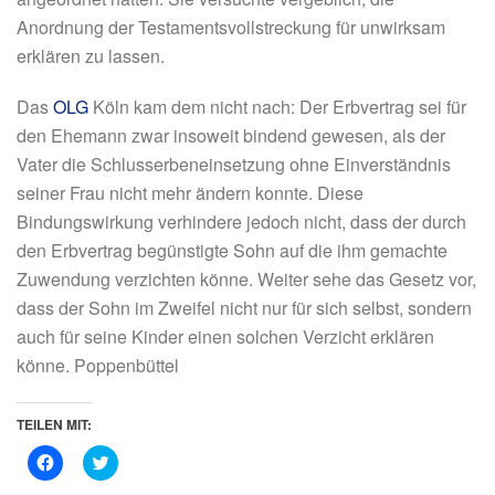
Anordnung der Testamentsvollstreckung für unwirksam
erklären zu lassen.
Das
OLG
Köln kam dem nicht nach:
Der Erbvertrag sei für
den Ehemann zwar insoweit bindend gewesen, als der
Vater die Schlusserbeneinsetzung ohne Einverständnis
seiner Frau nicht mehr ändern konnte. Diese
Bindungswirkung verhindere jedoch nicht, dass der durch
den Erbvertrag begünstigte Sohn auf die ihm gemachte
Zuwendung verzichten könne. Weiter sehe das Gesetz vor,
dass der Sohn im Zweifel nicht nur für sich selbst, sondern
auch für seine Kinder einen solchen Verzicht erklären
könne.
Poppenbüttel
TEILEN MIT:
K
K
l
l
i
i