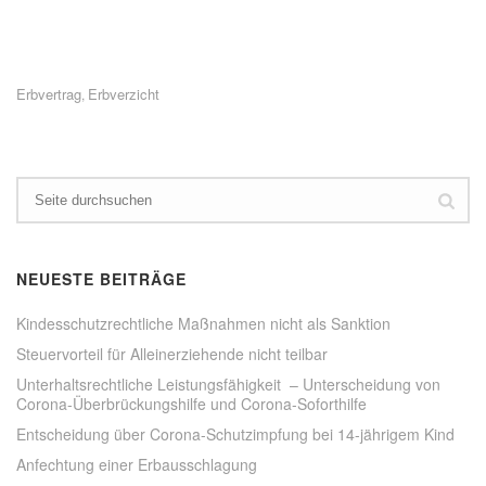
c
c
k
k
,
,
u
u
m
m
a
ü
u
b
Erbvertrag
Erbverzicht
,
f
e
F
r
a
T
c
w
e
i
b
t
o
t
o
e
k
r
z
z
u
u
t
t
e
e
NEUESTE BEITRÄGE
i
i
l
l
e
e
Kindesschutzrechtliche Maßnahmen nicht als Sanktion
n
n
(
(
Steuervorteil für Alleinerziehende nicht teilbar
W
W
i
i
Unterhaltsrechtliche Leistungsfähigkeit – Unterscheidung von
r
r
Corona-Überbrückungshilfe und Corona-Soforthilfe
d
d
i
i
n
n
Entscheidung über Corona-Schutzimpfung bei 14-jährigem Kind
n
n
e
e
Anfechtung einer Erbausschlagung
u
u