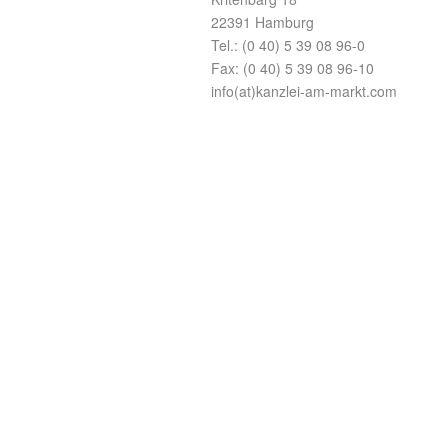
e
e
t
t
22391 Hamburg
)
)
Tel.: (0 40) 5 39 08 96-0
Fax: (0 40) 5 39 08 96-10
info(at)kanzlei-am-markt.com