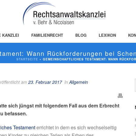
E KANZLEI
FAMILIENRECHT
BLOG
LEXIKON
KON
stament: Wann Rückforderungen bei Sche
STARTSEITE
»
GEMEINSCHAFTLICHES TESTAMENT: WANN RÜCKFO
röffentlicht am
23. Februar 2017
In
Allgemein
te sich jüngst mit folgendem Fall aus dem Erbrecht
zu befassen.
liches Testament
errichtet in dem es sich wechselseitig
en Kinder zu gleichen Teilen als Erben des