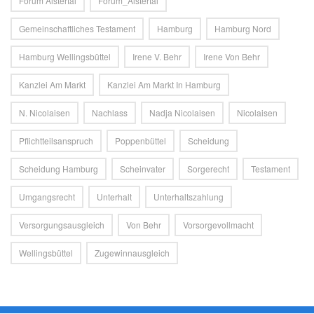
Forum Alstertal
Forum_Alstertal
Gemeinschaftliches Testament
Hamburg
Hamburg Nord
Hamburg Wellingsbüttel
Irene V. Behr
Irene Von Behr
Kanzlei Am Markt
Kanzlei Am Markt In Hamburg
N. Nicolaisen
Nachlass
Nadja Nicolaisen
Nicolaisen
Pflichtteilsanspruch
Poppenbüttel
Scheidung
Scheidung Hamburg
Scheinvater
Sorgerecht
Testament
Umgangsrecht
Unterhalt
Unterhaltszahlung
Versorgungsausgleich
Von Behr
Vorsorgevollmacht
Wellingsbüttel
Zugewinnausgleich