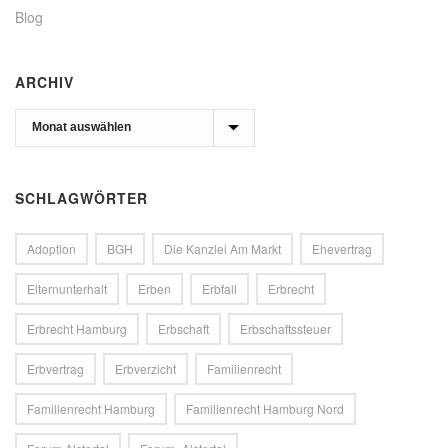
n
n
Blog
e
e
t
t
)
)
ARCHIV
Archiv
SCHLAGWÖRTER
Adoption
BGH
Die Kanzlei Am Markt
Ehevertrag
Elternunterhalt
Erben
Erbfall
Erbrecht
Erbrecht Hamburg
Erbschaft
Erbschaftssteuer
Erbvertrag
Erbverzicht
Familienrecht
Familienrecht Hamburg
Familienrecht Hamburg Nord