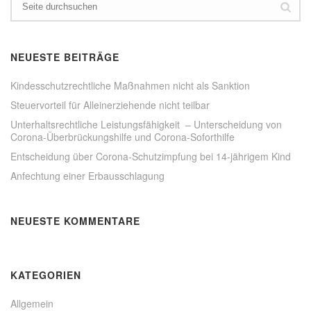
o
t
o
e
k
r
z
z
u
u
t
t
e
e
NEUESTE BEITRÄGE
i
i
l
l
e
e
Kindesschutzrechtliche Maßnahmen nicht als Sanktion
n
n
(
(
Steuervorteil für Alleinerziehende nicht teilbar
W
W
i
i
Unterhaltsrechtliche Leistungsfähigkeit – Unterscheidung von
r
r
Corona-Überbrückungshilfe und Corona-Soforthilfe
d
d
i
i
n
n
Entscheidung über Corona-Schutzimpfung bei 14-jährigem Kind
n
n
e
e
Anfechtung einer Erbausschlagung
u
u
e
e
m
m
F
F
e
e
NEUESTE KOMMENTARE
n
n
s
s
t
t
e
e
r
r
g
g
KATEGORIEN
e
e
ö
ö
f
f
Allgemein
f
f