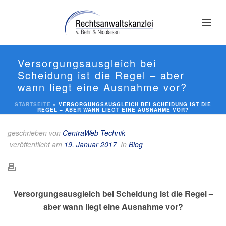
Versorgungsausgleich bei
Scheidung ist die Regel – aber
wann liegt eine Ausnahme vor?
STARTSEITE
»
VERSORGUNGSAUSGLEICH BEI SCHEIDUNG IST DIE
REGEL – ABER WANN LIEGT EINE AUSNAHME VOR?
geschrieben von
CentraWeb-Technik
veröffentlicht am
19. Januar 2017
In
Blog
Versorgungsausgleich bei Scheidung ist die Regel –
aber wann liegt eine Ausnahme vor?