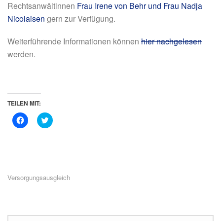
Rechtsanwältinnen
Frau Irene von Behr und Frau Nadja
Nicolaisen
gern zur Verfügung.
Weiterführende Informationen können
hier nachgelesen
werden.
TEILEN MIT:
K
K
l
l
i
i
c
c
k
k
,
,
u
u
m
m
a
ü
u
b
Versorgungsausgleich
f
e
F
r
a
T
c
w
e
i
b
t