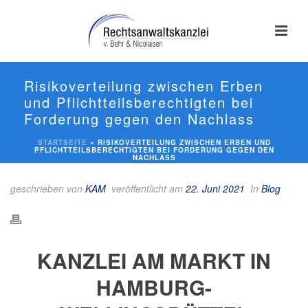
Risikoverteilung zwischen Erben
und Pflichtteilsberechtigten bei
Forderung gegen den Nachlass
STARTSEITE
»
RISIKOVERTEILUNG ZWISCHEN ERBEN UND
PFLICHTTEILSBERECHTIGTEN BEI FORDERUNG GEGEN DEN
NACHLASS
geschrieben von
KAM
veröffentlicht am
22. Juni 2021
In
Blog
KANZLEI AM MARKT IN
HAMBURG-