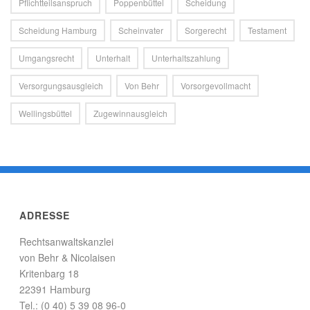
Pflichtteilsanspruch
Poppenbüttel
Scheidung
Scheidung Hamburg
Scheinvater
Sorgerecht
Testament
Umgangsrecht
Unterhalt
Unterhaltszahlung
Versorgungsausgleich
Von Behr
Vorsorgevollmacht
Wellingsbüttel
Zugewinnausgleich
ADRESSE
Rechtsanwaltskanzlei
von Behr & Nicolaisen
Kritenbarg 18
22391 Hamburg
Tel.: (0 40) 5 39 08 96-0