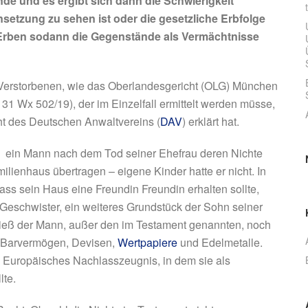
e und es ergibt sich dann die Schwierigkeit
insetzung zu sehen ist oder die gesetzliche Erbfolge
n Erben sodann die Gegenstände als Vermächtnisse
 Verstorbenen, wie das Oberlandesgericht (OLG) München
, 31 Wx 502/19),
der im Einzelfall ermittelt werden müsse,
ht des Deutschen Anwaltvereins (
DAV
) erklärt hat.
ein Mann nach dem Tod seiner Ehefrau deren Nichte
ilienhaus übertragen – eigene Kinder hatte er nicht. In
dass sein Haus eine Freundin Freundin erhalten sollte,
eschwister, ein weiteres Grundstück der Sohn seiner
terließ der Mann, außer den im Testament genannten, noch
s Barvermögen, Devisen,
Wertpapiere
und Edelmetalle.
n Europäisches Nachlasszeugnis, in dem sie als
lte.