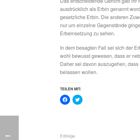
Das entscheidende Gericht gab ihr 
ausdrücklich als Erbin genannt word
gesetzliche Erbin. Die anderen Zuwe
nur um einzelne Gegenstände ginge 
Erbeinsetzung zu sehen.
In dem besagten Fall sei sich der E
wohl bewusst gewesen, dass er neb
Daher sei davon auszugehen, dass d
belassen wollen.
TEILEN MIT:
K
K
l
l
i
i
c
c
k
k
,
,
u
u
m
m
a
ü
u
b
Erbfolge
f
e