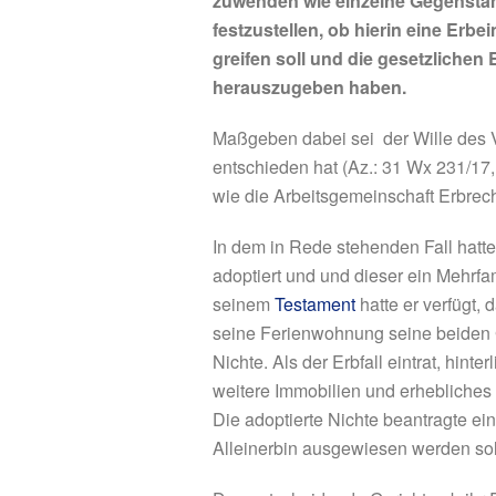
zuwenden wie einzelne Gegenständ
festzustellen, ob hierin eine Erbe
greifen soll und die gesetzliche
herauszugeben haben.
Maßgeben dabei sei
der Wille des
entschieden hat (Az.: 31 Wx 231/17
wie die Arbeitsgemeinschaft Erbrec
In dem in Rede stehenden Fall hatte
adoptiert und und dieser ein Mehrfam
seinem
Testament
hatte er verfügt, 
seine Ferienwohnung seine beiden G
Nichte. Als der Erbfall eintrat, hin
weitere Immobilien und erhebliche
Die adoptierte Nichte beantragte ei
Alleinerbin ausgewiesen werden sol