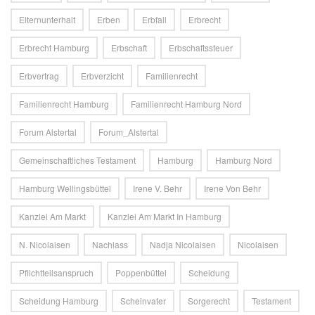
Elternunterhalt
Erben
Erbfall
Erbrecht
Erbrecht Hamburg
Erbschaft
Erbschaftssteuer
Erbvertrag
Erbverzicht
Familienrecht
Familienrecht Hamburg
Familienrecht Hamburg Nord
Forum Alstertal
Forum_Alstertal
Gemeinschaftliches Testament
Hamburg
Hamburg Nord
Hamburg Wellingsbüttel
Irene V. Behr
Irene Von Behr
Kanzlei Am Markt
Kanzlei Am Markt In Hamburg
N. Nicolaisen
Nachlass
Nadja Nicolaisen
Nicolaisen
Pflichtteilsanspruch
Poppenbüttel
Scheidung
Scheidung Hamburg
Scheinvater
Sorgerecht
Testament