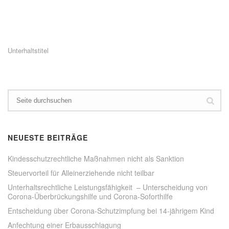
i
i
c
c
k
k
,
,
u
u
m
m
a
ü
u
b
Unterhaltstitel
f
e
F
r
a
T
c
w
e
i
b
t
o
t
o
e
k
r
z
z
u
u
t
t
e
e
NEUESTE BEITRÄGE
i
i
l
l
e
e
Kindesschutzrechtliche Maßnahmen nicht als Sanktion
n
n
(
(
Steuervorteil für Alleinerziehende nicht teilbar
W
W
i
i
Unterhaltsrechtliche Leistungsfähigkeit – Unterscheidung von
r
r
Corona-Überbrückungshilfe und Corona-Soforthilfe
d
d
i
i
n
n
Entscheidung über Corona-Schutzimpfung bei 14-jährigem Kind
n
n
e
e
Anfechtung einer Erbausschlagung