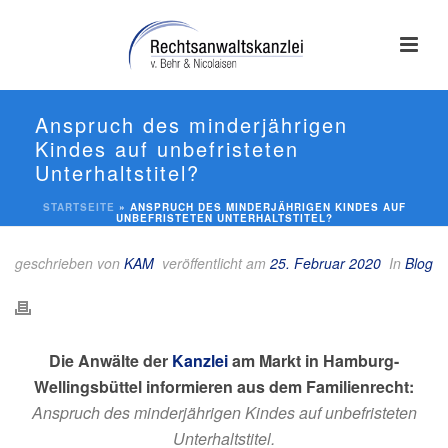
Anspruch des minderjährigen
Kindes auf unbefristeten
Unterhaltstitel?
STARTSEITE
»
ANSPRUCH DES MINDERJÄHRIGEN KINDES AUF
UNBEFRISTETEN UNTERHALTSTITEL?
geschrieben von
KAM
veröffentlicht am
25. Februar 2020
In
Blog
Die Anwälte der
Kanzlei
am Markt in Hamburg-
Wellingsbüttel informieren aus dem Familienrecht:
Anspruch des minderjährigen Kindes auf unbefristeten
Unterhaltstitel.