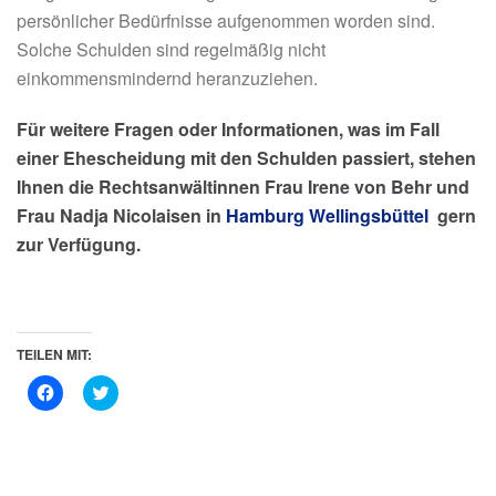
persönlicher Bedürfnisse aufgenommen worden sind.
Solche Schulden sind regelmäßig nicht
einkommensmindernd heranzuziehen.
Für weitere Fragen oder Informationen, was im Fall
einer Ehescheidung mit den Schulden passiert, stehen
Ihnen die Rechtsanwältinnen Frau Irene von Behr und
Frau Nadja Nicolaisen in
Hamburg Wellingsbüttel
gern
zur Verfügung.
TEILEN MIT:
K
K
l
l
i
i
c
c
k
k
,
,
u
u
m
m