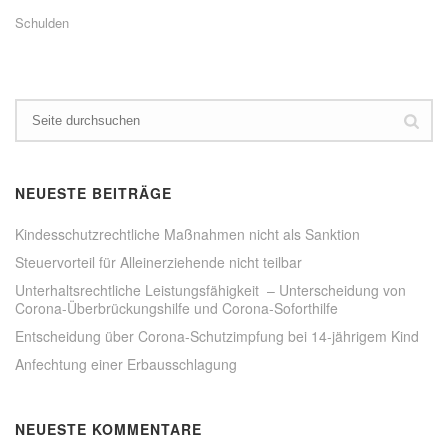
a
ü
u
b
Schulden
f
e
F
r
a
T
c
w
e
i
b
t
o
t
o
e
k
r
z
z
u
u
t
t
e
e
NEUESTE BEITRÄGE
i
i
l
l
e
e
Kindesschutzrechtliche Maßnahmen nicht als Sanktion
n
n
(
(
Steuervorteil für Alleinerziehende nicht teilbar
W
W
i
i
Unterhaltsrechtliche Leistungsfähigkeit – Unterscheidung von
r
r
Corona-Überbrückungshilfe und Corona-Soforthilfe
d
d
i
i
n
n
Entscheidung über Corona-Schutzimpfung bei 14-jährigem Kind
n
n
e
e
Anfechtung einer Erbausschlagung
u
u
e
e
m
m
F
F
e
e
NEUESTE KOMMENTARE
n
n