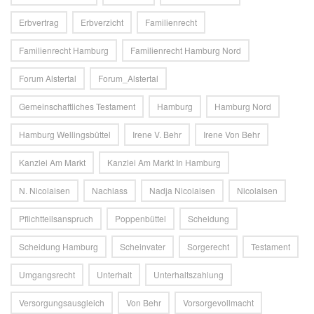
Erbvertrag
Erbverzicht
Familienrecht
Familienrecht Hamburg
Familienrecht Hamburg Nord
Forum Alstertal
Forum_Alstertal
Gemeinschaftliches Testament
Hamburg
Hamburg Nord
Hamburg Wellingsbüttel
Irene V. Behr
Irene Von Behr
Kanzlei Am Markt
Kanzlei Am Markt In Hamburg
N. Nicolaisen
Nachlass
Nadja Nicolaisen
Nicolaisen
Pflichtteilsanspruch
Poppenbüttel
Scheidung
Scheidung Hamburg
Scheinvater
Sorgerecht
Testament
Umgangsrecht
Unterhalt
Unterhaltszahlung
Versorgungsausgleich
Von Behr
Vorsorgevollmacht