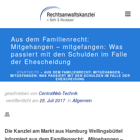
Aus dem Familienrecht:
Mitgehangen – mitgefangen: Was
passiert mit den Schulden im Falle
der Ehescheidung
STARTSEITE
»
AUS DEM FAMILIENRECHT: MITGEHANGEN –
MITGEFANGEN: WAS PASSIERT MIT DEN SCHULDEN IM FALLE DER
EHESCHEIDUNG
geschrieben von
CentraWeb-Technik
veröffentlicht am
25. Juli 2017
In
Allgemein
Die Kanzlei am Markt aus Hamburg Wellingsbüttel
informiert aus dem Familienrecht:
„Mitgehangen –