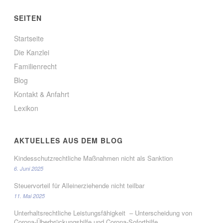
e
e
u
u
e
e
SEITEN
m
m
F
F
e
e
Startseite
n
n
s
s
Die Kanzlei
t
t
e
e
Familienrecht
r
r
g
g
Blog
e
e
ö
ö
Kontakt & Anfahrt
f
f
f
f
n
n
Lexikon
e
e
t
t
)
)
AKTUELLES AUS DEM BLOG
Kindesschutzrechtliche Maßnahmen nicht als Sanktion
6. Juni 2025
Steuervorteil für Alleinerziehende nicht teilbar
11. Mai 2025
Unterhaltsrechtliche Leistungsfähigkeit – Unterscheidung von
Corona-Überbrückungshilfe und Corona-Soforthilfe