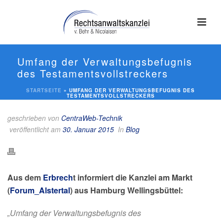
Umfang der Verwaltungsbefugnis
des Testamentsvollstreckers
STARTSEITE
»
UMFANG DER VERWALTUNGSBEFUGNIS DES
TESTAMENTSVOLLSTRECKERS
geschrieben von
CentraWeb-Technik
veröffentlicht am
30. Januar 2015
In
Blog
Aus dem
Erbrech
t informiert die Kanzlei am Markt
(
Forum_Alstertal
) aus Hamburg Wellingsbüttel:
„Umfang der Verwaltungsbefugnis des