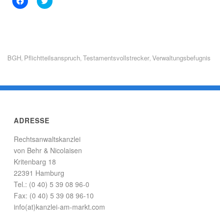
l
l
i
i
c
c
k
k
,
,
u
u
m
m
a
ü
u
b
BGH
Pflichtteilsanspruch
Testamentsvollstrecker
Verwaltungsbefugnis
,
,
,
f
e
F
r
a
T
c
w
e
i
b
t
o
t
o
e
k
r
ADRESSE
z
z
u
u
t
t
Rechtsanwaltskanzlei
e
e
i
i
von Behr & Nicolaisen
l
l
e
e
Kritenbarg 18
n
n
(
(
22391 Hamburg
W
W
Tel.: (0 40) 5 39 08 96-0
i
i
r
r
Fax: (0 40) 5 39 08 96-10
d
d
i
i
info(at)kanzlei-am-markt.com
n
n
n
n