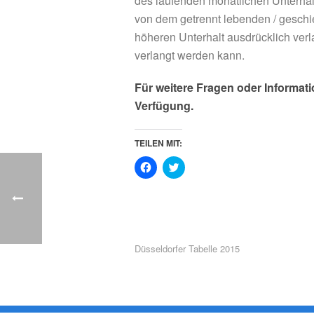
des laufenden monatlichen Unterhal
von dem getrennt lebenden / geschi
höheren Unterhalt ausdrücklich ver
verlangt werden kann.
Für weitere Fragen oder Informat
Verfügung.
TEILEN MIT:
K
K
l
l
i
i
c
c
k
k
,
,
u
u
m
m
a
ü
u
b
Düsseldorfer Tabelle 2015
f
e
F
r
a
T
c
w
e
i
b
t
o
t