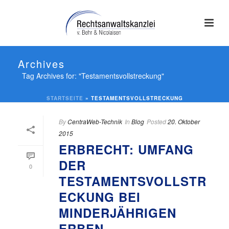
Archives
Tag Archives for: "Testamentsvollstreckung"
STARTSEITE
»
TESTAMENTSVOLLSTRECKUNG
By
CentraWeb-Technik
In
Blog
Posted
20. Oktober
2015
ERBRECHT: UMFANG
DER
0
TESTAMENTSVOLLSTR
ECKUNG BEI
MINDERJÄHRIGEN
ERBEN