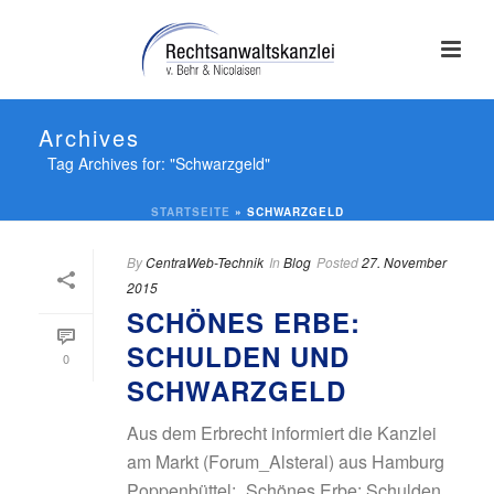
Archives
Tag Archives for: "Schwarzgeld"
STARTSEITE
»
SCHWARZGELD
By
CentraWeb-Technik
In
Blog
Posted
27. November
2015
SCHÖNES ERBE:
SCHULDEN UND
0
SCHWARZGELD
Aus dem Erbrecht informiert die Kanzlei
am Markt (Forum_Alsteral) aus Hamburg
Poppenbüttel: „Schönes Erbe: Schulden