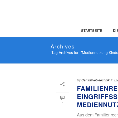
STARTSEITE
DI
Archives
Tag Archives for: "Mediennutzung Kinde
By
CentraWeb-Technik
In
Bl
FAMILIENRE
EINGRIFFS
MEDIENNUT
0
Aus dem Familienrech