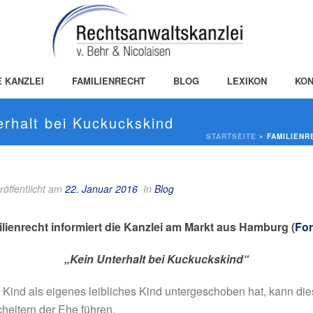
E KANZLEI
FAMILIENRECHT
BLOG
LEXIKON
KON
erhalt bei Kuckuckskind
STARTSEITE
»
FAMILIENR
röffentlicht am
22. Januar 2016
In
Blog
ienrecht informiert die Kanzlei am Markt aus Hamburg (
For
„Kein Unterhalt bei Kuckuckskind“
ind als eigenes leibliches Kind untergeschoben hat, kann die
heitern der Ehe führen.