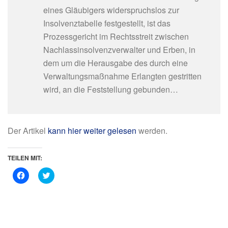
eines Gläubigers widerspruchslos zur
Insolvenztabelle festgestellt, ist das
Prozessgericht im Rechtsstreit zwischen
Nachlassinsolvenzverwalter und Erben, in
dem um die Herausgabe des durch eine
Verwaltungsmaßnahme Erlangten gestritten
wird, an die Feststellung gebunden…
Der Artikel
kann hier weiter gelesen
werden.
TEILEN MIT:
K
K
l
l
i
i
c
c
k
k
,
,
u
u
m
m
a
ü