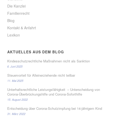
t
t
e
e
Die Kanzlei
r
r
g
g
Familienrecht
e
e
ö
ö
Blog
f
f
f
f
Kontakt & Anfahrt
n
n
e
e
Lexikon
t
t
)
)
AKTUELLES AUS DEM BLOG
Kindesschutzrechtliche Maßnahmen nicht als Sanktion
6. Juni 2025
Steuervorteil für Alleinerziehende nicht teilbar
11. Mai 2025
Unterhaltsrechtliche Leistungsfähigkeit – Unterscheidung von
Corona-Überbrückungshilfe und Corona-Soforthilfe
15. August 2022
Entscheidung über Corona-Schutzimpfung bei 14-jährigem Kind
31. März 2022