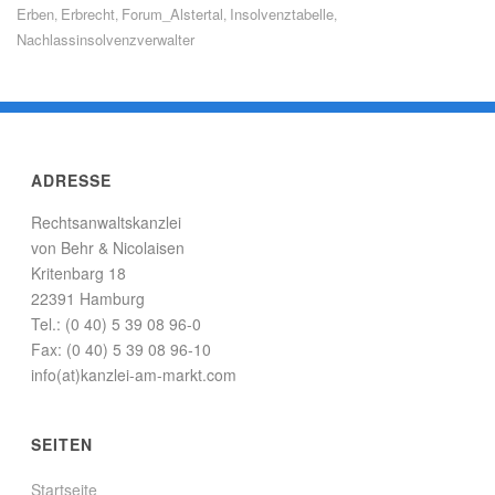
u
b
Erben
Erbrecht
Forum_Alstertal
Insolvenztabelle
,
,
,
,
f
e
Nachlassinsolvenzverwalter
F
r
a
T
c
w
e
i
b
t
o
t
o
e
k
r
z
z
u
u
ADRESSE
t
t
e
e
i
i
Rechtsanwaltskanzlei
l
l
e
e
von Behr & Nicolaisen
n
n
(
(
Kritenbarg 18
W
W
22391 Hamburg
i
i
r
r
Tel.: (0 40) 5 39 08 96-0
d
d
i
i
Fax: (0 40) 5 39 08 96-10
n
n
n
n
info(at)kanzlei-am-markt.com
e
e
u
u
e
e
m
m
SEITEN
F
F
e
e
n
n
s
s
Startseite