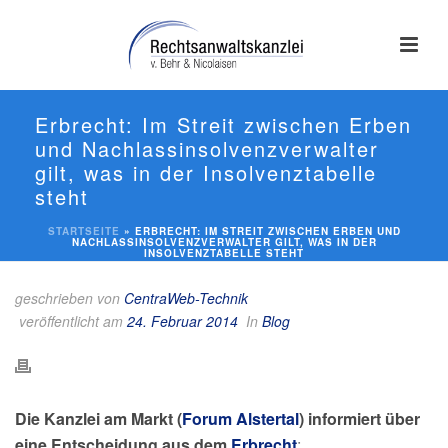
Erbrecht: Im Streit zwischen Erben
und Nachlassinsolvenzverwalter
gilt, was in der Insolvenztabelle
steht
STARTSEITE
»
ERBRECHT: IM STREIT ZWISCHEN ERBEN UND
NACHLASSINSOLVENZVERWALTER GILT, WAS IN DER
INSOLVENZTABELLE STEHT
geschrieben von
CentraWeb-Technik
veröffentlicht am
24. Februar 2014
In
Blog
Die Kanzlei am Markt (
Forum Alstertal
) informiert über
eine Entscheidung aus dem
Erbrecht
: