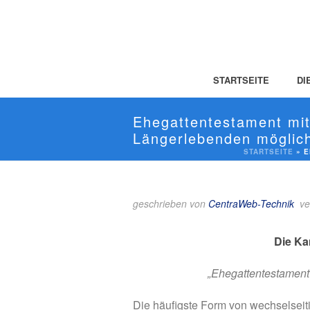
STARTSEITE
DI
Ehegattentestament mit
Längerlebenden möglic
STARTSEITE
»
E
geschrieben von
CentraWeb-Technik
ve
Die Ka
„Ehegattentestament
Die häufigste Form von wechselseit