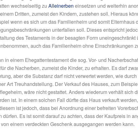
tten wechselseitig zu
Alleinerben
einsetzen und weiterhin ano
einem Dritten, zumeist den Kindern, zustehen soll. Hieraus kö
piel wenn es sich um das Familienheim und somit Elternhaus 
gungsbeschränkungen unterfallen soll. Dieses entspricht jedoc
taltung des Testaments in der besagten Form uneingeschränkt
ig unbenommen, auch das Familienheim ohne Einschränkungen z
nn in einem Ehegattentestament die sog. Vor- und Nacherbschaf
 für die Nacherben, zumeist die Kinder, zu erhalten. Es darf z
tung, aber die Substanz darf nicht verwertet werden, wie durch
einer Art Treuhandstellung. Der Verkauf des Hauses, zum Beispi
legeheim, wäre nicht gestattet. Anders wiederum verhält sich 
rden ist. In einem solchen Fall dürfte das Haus verkauft werden
 diesem ist jedoch, dass bei Anordnung einer befreiten Vorerbs
rfen. Es ist somit darauf zu achten, dass der Kaufpreis in 
cht von einem verdeckten Geschenk ausgegangen werden kann.