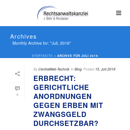
Archives
Monthly Archive for: "Juli, 2016"
STARTSEITE
»
ARCHIVE FÜR JULI 2016
By
CentraWeb-Technik
In
Blog
Posted
15. Juli 2016
ERBRECHT:
GERICHTLICHE
ANORDNUNGEN
0
GEGEN ERBEN MIT
ZWANGSGELD
DURCHSETZBAR?