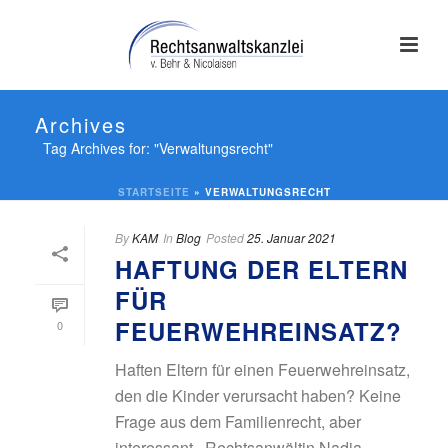
Archives
Tag Archives for: "Verwaltungsrecht"
STARTSEITE
»
VERWALTUNGSRECHT
By
KAM
In
Blog
Posted
25. Januar 2021
HAFTUNG DER ELTERN
FÜR
FEUERWEHREINSATZ?
0
Haften Eltern für einen Feuerwehreinsatz,
den die Kinder verursacht haben? Keine
Frage aus dem Familienrecht, aber
interessant.. Rechtsanwältin Nadja