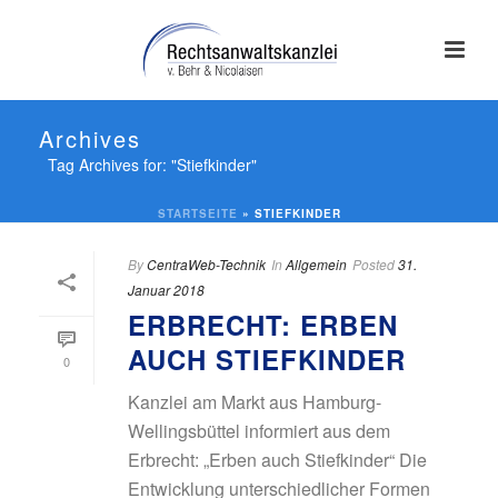
Archives
Tag Archives for: "Stiefkinder"
STARTSEITE
»
STIEFKINDER
By
CentraWeb-Technik
In
Allgemein
Posted
31.
Januar 2018
ERBRECHT: ERBEN
AUCH STIEFKINDER
0
Kanzlei am Markt aus Hamburg-
Wellingsbüttel informiert aus dem
Erbrecht: „Erben auch Stiefkinder“ Die
Entwicklung unterschiedlicher Formen