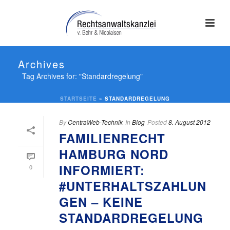
Archives
Tag Archives for: "Standardregelung"
STARTSEITE
»
STANDARDREGELUNG
By
CentraWeb-Technik
In
Blog
Posted
8. August 2012
FAMILIENRECHT
HAMBURG NORD
INFORMIERT:
0
#UNTERHALTSZAHLUN
GEN – KEINE
STANDARDREGELUNG