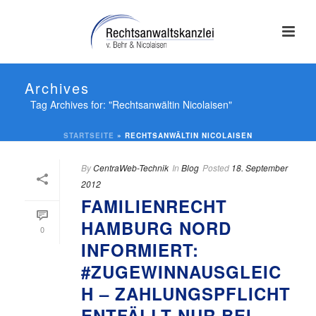
Archives
Tag Archives for: "Rechtsanwältin Nicolaisen"
STARTSEITE
»
RECHTSANWÄLTIN NICOLAISEN
By
CentraWeb-Technik
In
Blog
Posted
18. September
2012
FAMILIENRECHT
HAMBURG NORD
0
INFORMIERT:
#ZUGEWINNAUSGLEIC
H – ZAHLUNGSPFLICHT
ENTFÄLLT NUR BEI