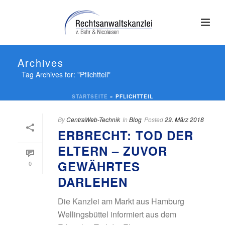
Archives
Tag Archives for: "Pflichtteil"
STARTSEITE
»
PFLICHTTEIL
By
CentraWeb-Technik
In
Blog
Posted
29. März 2018
ERBRECHT: TOD DER
ELTERN – ZUVOR
GEWÄHRTES
0
DARLEHEN
Die Kanzlei am Markt aus Hamburg
Wellingsbüttel informiert aus dem