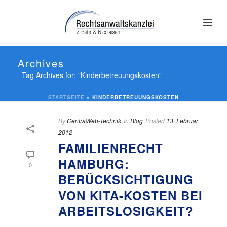
Archives
Tag Archives for: "Kinderbetreuungskosten"
STARTSEITE
»
KINDERBETREUUNGSKOSTEN
By
CentraWeb-Technik
In
Blog
Posted
13. Februar
2012
FAMILIENRECHT
HAMBURG:
0
BERÜCKSICHTIGUNG
VON KITA-KOSTEN BEI
ARBEITSLOSIGKEIT?