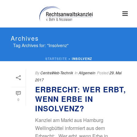
Archives
Tag Archives for: "Insolvenz"
STARTSEITE
»
INSOLVENZ
By
CentraWeb-Technik
In
Allgemein
Posted
29. Mai
2017
ERBRECHT: WER ERBT,
WENN ERBE IN
0
INSOLVENZ?
Kanzlei am Markt aus Hamburg
Wellingbüttel informiert aus dem
Erbrecht: „Wer erbt, wenn Erbe in