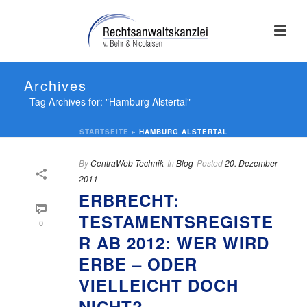
Archives
Tag Archives for: "Hamburg Alstertal"
STARTSEITE
»
HAMBURG ALSTERTAL
By
CentraWeb-Technik
In
Blog
Posted
20. Dezember
2011
ERBRECHT:
TESTAMENTSREGISTE
0
R AB 2012: WER WIRD
ERBE – ODER
VIELLEICHT DOCH
NICHT?