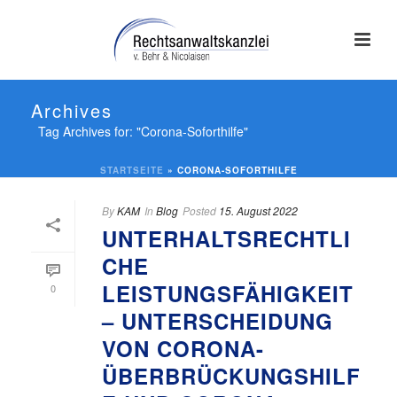
Archives
Tag Archives for: "Corona-Soforthilfe"
STARTSEITE
»
CORONA-SOFORTHILFE
By
KAM
In
Blog
Posted
15. August 2022
UNTERHALTSRECHTLI
CHE
LEISTUNGSFÄHIGKEIT
0
– UNTERSCHEIDUNG
VON CORONA-
ÜBERBRÜCKUNGSHILF