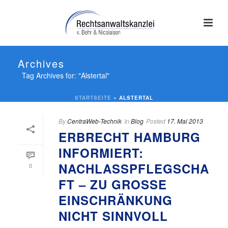
Archives
Tag Archives for: "Alstertal"
STARTSEITE
»
ALSTERTAL
By
CentraWeb-Technik
In
Blog
Posted
17. Mai 2013
ERBRECHT HAMBURG
INFORMIERT:
NACHLASSPFLEGSCHA
0
FT – ZU GROSSE E
INSCHRÄNKUNG N
ICHT SINNVOLL