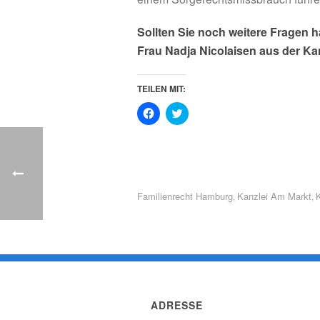
Sollten Sie noch weitere Fragen
Frau Nadja Nicolaisen aus der Ka
TEILEN MIT:
K
K
l
l
i
i
c
c
k
k
,
,
u
u
m
m
a
ü
u
b
Familienrecht Hamburg
Kanzlei Am Markt
,
,
f
e
F
r
a
T
c
w
e
i
b
t
o
t
o
e
k
r
z
z
u
u
ADRESSE
t
t
e
e