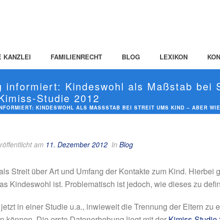
E KANZLEI
FAMILIENRECHT
BLOG
LEXIKON
KON
 informiert: Kindeswohl als Maßstab bei 
#Kimiss-Studie 2012
FORMIERT: KINDESWOHL ALS MASSSTAB BEI STREIT UMS KIND – ABER WIE 
röffentlicht am
11. Dezember 2012
In
Blog
mals Streit über Art und Umfang der Kontakte zum Kind. Hierbei 
as Kindeswohl ist. Problematisch ist jedoch, wie dieses zu defini
jetzt in einer Studie u.a., inwieweit die Trennung der Eltern zu
 können. Die erste Datenerhebung liegt mit der
Kimiss-Studie