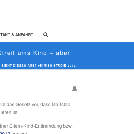
TAKT & ANFAHRT
Streit ums Kind – aber
SIEHT DIESES AUS? #KIMISS-STUDIE 2012
gibt das Gesetz vor, dass Maßstab
eren ist.
 einer Eltern-Kind-Entfremdung bzw.
 2012
nun vor.