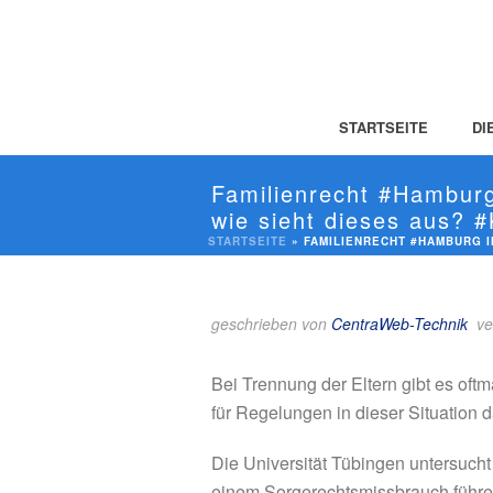
STARTSEITE
DI
Familienrecht #Hamburg
wie sieht dieses aus? 
STARTSEITE
»
FAMILIENRECHT #HAMBURG IN
geschrieben von
CentraWeb-Technik
ve
Bei Trennung der Eltern gibt es oft
für Regelungen in dieser Situation d
Die Universität Tübingen untersucht 
einem Sorgerechtsmissbrauch führen