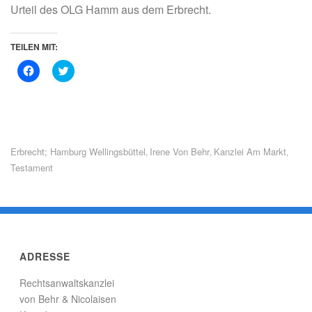
Urteil des OLG Hamm aus dem Erbrecht.
TEILEN MIT:
K
K
l
l
i
i
c
c
k
k
,
,
u
u
m
m
a
ü
u
b
Erbrecht; Hamburg Wellingsbüttel
Irene Von Behr
Kanzlei Am Markt
,
,
,
f
e
Testament
F
r
a
T
c
w
e
i
b
t
o
t
o
e
k
r
z
z
u
u
ADRESSE
t
t
e
e
i
i
Rechtsanwaltskanzlei
l
l
e
e
von Behr & Nicolaisen
n
n