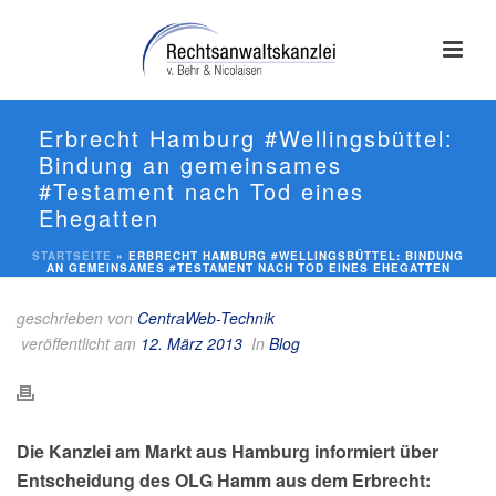
Erbrecht Hamburg #Wellingsbüttel:
Bindung an gemeinsames
#Testament nach Tod eines
Ehegatten
STARTSEITE
»
ERBRECHT HAMBURG #WELLINGSBÜTTEL: BINDUNG
AN GEMEINSAMES #TESTAMENT NACH TOD EINES EHEGATTEN
geschrieben von
CentraWeb-Technik
veröffentlicht am
12. März 2013
In
Blog
Die Kanzlei am Markt aus Hamburg informiert über
Entscheidung des OLG Hamm aus dem Erbrecht: