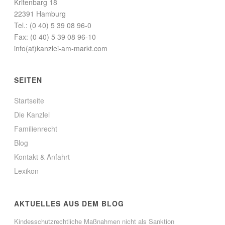
(
(
Kritenbarg 18
W
W
22391 Hamburg
i
i
r
r
Tel.: (0 40) 5 39 08 96-0
d
d
i
i
Fax: (0 40) 5 39 08 96-10
n
n
n
n
info(at)kanzlei-am-markt.com
e
e
u
u
e
e
m
m
SEITEN
F
F
e
e
n
n
s
s
Startseite
t
t
e
e
Die Kanzlei
r
r
g
g
Familienrecht
e
e
ö
ö
Blog
f
f
f
f
Kontakt & Anfahrt
n
n
e
e
Lexikon
t
t
)
)
AKTUELLES AUS DEM BLOG
Kindesschutzrechtliche Maßnahmen nicht als Sanktion